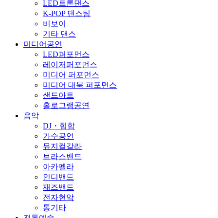
LED트론댄스
K-POP 댄스팀
비보이
기타 댄스
미디어공연
LED퍼포먼스
레이저퍼포먼스
미디어 퍼포먼스
미디어 대북 퍼포먼스
샌드아트
홀로그램공연
음악
DJ・힙합
가수공연
뮤지컬갈라
브라스밴드
아카펠라
인디밴드
재즈밴드
전자현악
통기타
전통예술