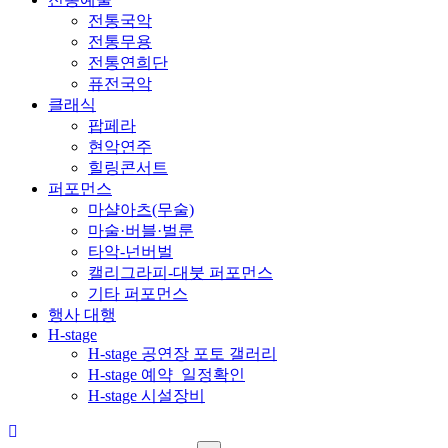
전통국악
전통무용
전통연희단
퓨전국악
클래식
팝페라
현악연주
힐링콘서트
퍼포먼스
마샬아츠(무술)
마술·버블·벌룬
타악-넌버벌
캘리그라피-대붓 퍼포먼스
기타 퍼포먼스
행사 대행
H-stage
H-stage 공연장 포토 갤러리
H-stage 예약_일정확인
H-stage 시설장비