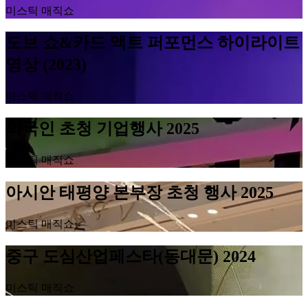
미스틱 매직쇼
도브 쇼&카드 액트 퍼포먼스 하이라이트
영상 (2023)
미스틱 매직쇼
외국인 초청 기업행사 2025
미스틱 매직쇼
아시안 태평양 본부장 초청 행사 2025
미스틱 매직쇼
중구 도심산업페스타(동대문) 2024
미스틱 매직쇼