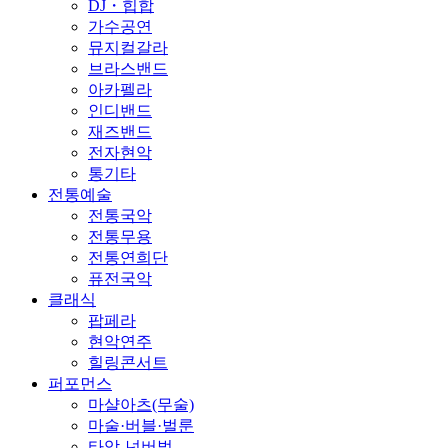
DJ・힙합
가수공연
뮤지컬갈라
브라스밴드
아카펠라
인디밴드
재즈밴드
전자현악
통기타
전통예술
전통국악
전통무용
전통연희단
퓨전국악
클래식
팝페라
현악연주
힐링콘서트
퍼포먼스
마샬아츠(무술)
마술·버블·벌룬
타악-넌버벌