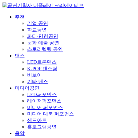
추천
기업 공연
학교공연
파티·만찬공연
문화 예술 공연
스토리텔링 공연
댄스
LED트론댄스
K-POP 댄스팀
비보이
기타 댄스
미디어공연
LED퍼포먼스
레이저퍼포먼스
미디어 퍼포먼스
미디어 대북 퍼포먼스
샌드아트
홀로그램공연
음악