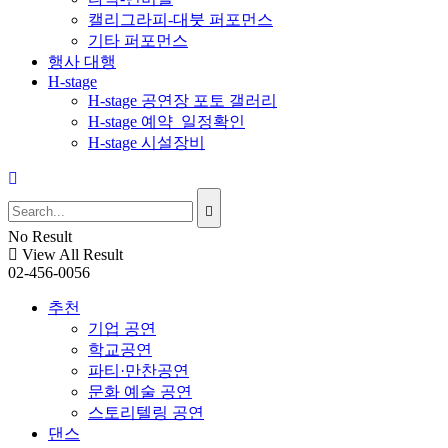
캘리그라피-대붓 퍼포먼스
기타 퍼포먼스
행사 대행
H-stage
H-stage 공연장 포토 갤러리
H-stage 예약_일정확인
H-stage 시설장비
No Result
View All Result
02-456-0056
추천
기업 공연
학교공연
파티·만찬공연
문화 예술 공연
스토리텔링 공연
댄스