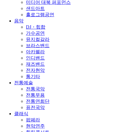
미디어 대북 퍼포먼스
샌드아트
홀로그램공연
음악
DJ・힙합
가수공연
뮤지컬갈라
브라스밴드
아카펠라
인디밴드
재즈밴드
전자현악
통기타
전통예술
전통국악
전통무용
전통연희단
퓨전국악
클래식
팝페라
현악연주