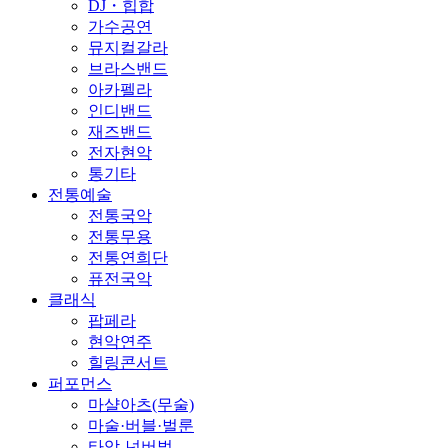
DJ・힙합
가수공연
뮤지컬갈라
브라스밴드
아카펠라
인디밴드
재즈밴드
전자현악
통기타
전통예술
전통국악
전통무용
전통연희단
퓨전국악
클래식
팝페라
현악연주
힐링콘서트
퍼포먼스
마샬아츠(무술)
마술·버블·벌룬
타악-넌버벌