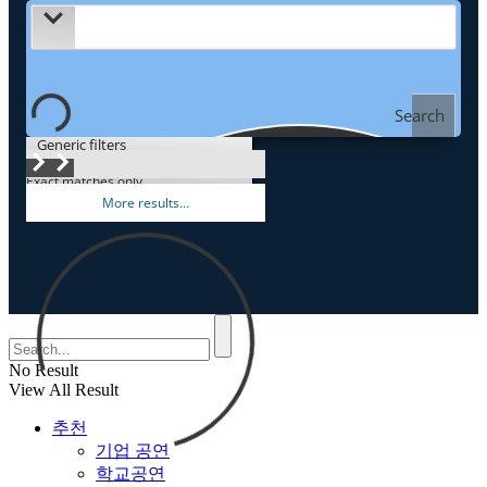
Search
Generic filters
Exact matches only
온라인 문의
More results…
No Result
View All Result
추천
기업 공연
학교공연