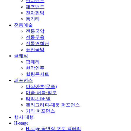
인디밴드
재즈밴드
전자현악
통기타
전통예술
전통국악
전통무용
전통연희단
퓨전국악
클래식
팝페라
현악연주
힐링콘서트
퍼포먼스
마샬아츠(무술)
마술·버블·벌룬
타악-넌버벌
캘리그라피-대붓 퍼포먼스
기타 퍼포먼스
행사 대행
H-stage
H-stage 공연장 포토 갤러리