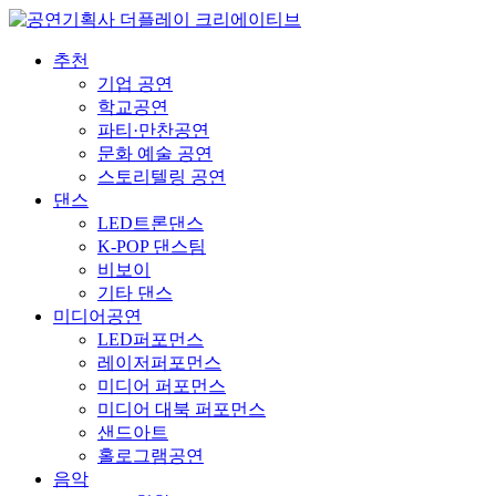
추천
기업 공연
학교공연
파티·만찬공연
문화 예술 공연
스토리텔링 공연
댄스
LED트론댄스
K-POP 댄스팀
비보이
기타 댄스
미디어공연
LED퍼포먼스
레이저퍼포먼스
미디어 퍼포먼스
미디어 대북 퍼포먼스
샌드아트
홀로그램공연
음악