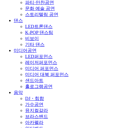
파티·만찬공연
문화 예술 공연
스토리텔링 공연
댄스
LED트론댄스
K-POP 댄스팀
비보이
기타 댄스
미디어공연
LED퍼포먼스
레이저퍼포먼스
미디어 퍼포먼스
미디어 대북 퍼포먼스
샌드아트
홀로그램공연
음악
DJ・힙합
가수공연
뮤지컬갈라
브라스밴드
아카펠라