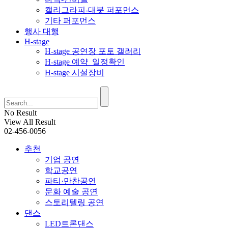
캘리그라피-대붓 퍼포먼스
기타 퍼포먼스
행사 대행
H-stage
H-stage 공연장 포토 갤러리
H-stage 예약_일정확인
H-stage 시설장비
No Result
View All Result
02-456-0056
추천
기업 공연
학교공연
파티·만찬공연
문화 예술 공연
스토리텔링 공연
댄스
LED트론댄스