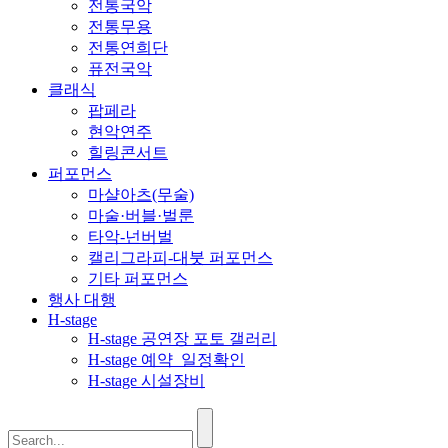
전통국악
전통무용
전통연희단
퓨전국악
클래식
팝페라
현악연주
힐링콘서트
퍼포먼스
마샬아츠(무술)
마술·버블·벌룬
타악-넌버벌
캘리그라피-대붓 퍼포먼스
기타 퍼포먼스
행사 대행
H-stage
H-stage 공연장 포토 갤러리
H-stage 예약_일정확인
H-stage 시설장비