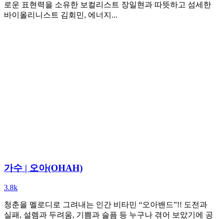
로운 표현력을 소유한 보컬리스트 장일현과 따뜻하고 섬세한
바이올리니스트 김회민, 에너지...
가수 | 오아(OHAH)
3.8k
청춘을 멜로디로 그려내는 인간 비타민 “오아밴드”!! 도전과
실패, 설렘과 두려움, 기쁨과 슬픔 등 누구나 겪어 보았기에 공