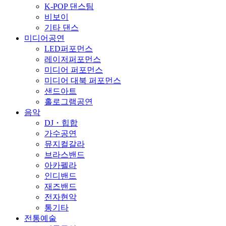
K-POP 댄스팀
비보이
기타 댄스
미디어공연
LED퍼포먼스
레이저퍼포먼스
미디어 퍼포먼스
미디어 대북 퍼포먼스
샌드아트
홀로그램공연
음악
DJ・힙합
가수공연
뮤지컬갈라
브라스밴드
아카펠라
인디밴드
재즈밴드
전자현악
통기타
전통예술