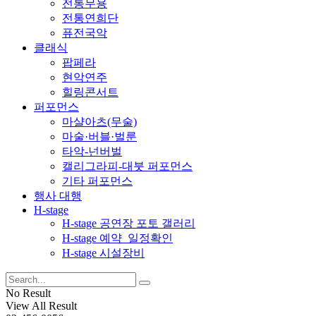
전통무용
전통연희단
퓨전국악
클래식
팝페라
현악연주
힐링콘서트
퍼포먼스
마샬아츠(무술)
마술·버블·벌룬
타악-넌버벌
캘리그라피-대붓 퍼포먼스
기타 퍼포먼스
행사 대행
H-stage
H-stage 공연장 포토 갤러리
H-stage 예약_일정확인
H-stage 시설장비
No Result
View All Result