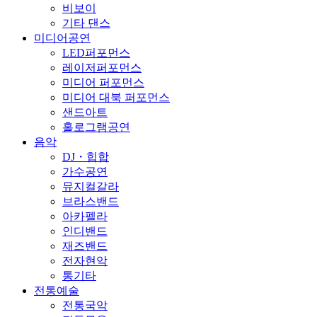
비보이
기타 댄스
미디어공연
LED퍼포먼스
레이저퍼포먼스
미디어 퍼포먼스
미디어 대북 퍼포먼스
샌드아트
홀로그램공연
음악
DJ・힙합
가수공연
뮤지컬갈라
브라스밴드
아카펠라
인디밴드
재즈밴드
전자현악
통기타
전통예술
전통국악