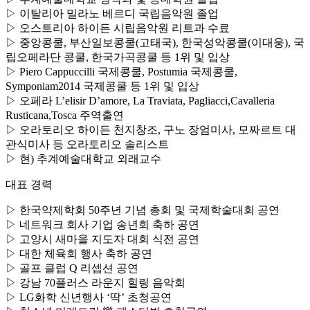
▷ 이탈리아 밀라노 베르디 국립음악원 졸업
▷ 오스트리아 하이든 시립음악원 리트과 수료
▷ 중앙콩쿨, 부산일보콩쿨(고태국), 한국성악콩쿨(이대웅), 국
립오페라단 콩쿨, 한국가곡콩쿨 등 1위 및 입상
▷ Piero Cappuccilli 국제콩쿨, Postumia 국제콩쿨,
Symponiam2014 국제콩쿨 등 1위 및 입상
▷ 오페라 L’elisir D’amore, La Traviata, Pagliacci,Cavalleria
Rusticana,Tosca 주역출연
▷ 오라토리오 하이든 천지창조, 구노 장엄미사, 모짜르트 대
관식미사 등 오라토리오 솔리스트
▷ 현) 추계예술대학교 외래교수
대표 경력
▷ 한국약제학회 50주년 기념 총회 및 국제학술대회 공연
▷ 네트워크 회사 기업 송년회 축하 공연
▷ 고양시 새마을 지도자 대회 식전 공연
▷ 대한 체육회 행사 축하 공연
▷ 골프 클럽 Q 리셉션 공연
▷ 강남 70플러스 라운지 힐링 음악회
▷ LG화학 신년행사 ‘딱’ 초청공연