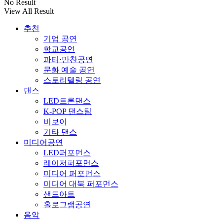
No Result
View All Result
추천
기업 공연
학교공연
파티·만찬공연
문화 예술 공연
스토리텔링 공연
댄스
LED트론댄스
K-POP 댄스팀
비보이
기타 댄스
미디어공연
LED퍼포먼스
레이저퍼포먼스
미디어 퍼포먼스
미디어 대북 퍼포먼스
샌드아트
홀로그램공연
음악