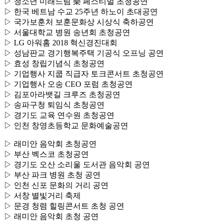
▷ 청소년 미래드림 樂 페스티벌 초청공연
▷ 한국 베트남 수교 25주년 하노이 초대공연
▷ 국가보훈처 보훈문화상 시상식 축하공연
▷ 서울대학교 병원 송년회 초청공연
▷ LG 아워홈 2018 혁신경진대회
▷ 성남판교 경기행복주택 기공식 오프닝 공연
▷ 효성 창립기념식 초청공연
▷ 기업행사 지쿱 직급자 토크콘서트 초청공연
▷ 기업행사 오송 CEO 포럼 초청공연
▷ 김포아라뱃길 크루즈 초청공연
▷ 송파구청 퇴임식 초청공연
▷ 경기도 교육 연수원 초청공연
▷ 인천 창영초등학교 문화예술공연
▷ 래미안 음악회 초청공연
▷ 부산 벡스코 초청공연
▷ 경기도 오산 소리울 도서관 음악회 공연
▷ 부산 파크 병원 초청 공연
▷ 인천 신포 문화의 거리 공연
▷ 서창 별빛거리 축제
▷ 문경 청렴 힐링콘서트 초청 공연
▷ 래미안 음악회 초청 공연