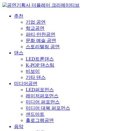
추천
기업 공연
학교공연
파티·만찬공연
문화 예술 공연
스토리텔링 공연
댄스
LED트론댄스
K-POP 댄스팀
비보이
기타 댄스
미디어공연
LED퍼포먼스
레이저퍼포먼스
미디어 퍼포먼스
미디어 대북 퍼포먼스
샌드아트
홀로그램공연
음악