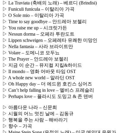
▷ La Traviata (축배의 노래) – 베르디 (Brindisi)
▷ Funiculi funicula – 이탈리아 가곡
▷ O Sole mio – 이탈리아 가곡
▷ Time to say goodbye – 안드레아 보첼리
▷ You raise me up – 시크릿가든
▷ Nessun dorma – 오페라 투란도트
▷ Lippen schweigen – 오페레타 유쾌한 미망인
▷ Nella fantasia – 사라 브라이트만
▷ Volare – 도메니코 모두뇨
▷ The Prayer – 안드레아 보첼리
▷ 지금 이 순간 – 뮤지컬 지킬&하이드
▷ Il mondo – 영화 어바웃 타임 OST
▷ A whole new world – 알라딘 OST
▷ Oh Happy day – 더 에드윈 호킨스 싱어즈
▷ Can’t help falling in love – 엘비스 프레슬리
▷ Perhaps love – 플라시도 도밍고 & 존 덴버
▷ 아름다운 나라 – 신문희
▷ 시월의 어느 멋진 날에 – 김동규
▷ 행복을 주는 사람 – 해바라기
▷ 향수 – 가곡
▷ Maine Stein Song (우정의 노래) – 미국 메인대 응원가