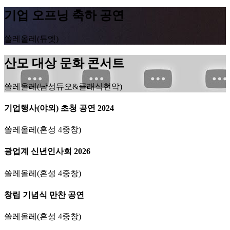
기업 오프닝 축하 공연
쏠레올레(듀엣)
산모 대상 문화 콘서트
쏠레올레(남성듀오&클래식현악)
기업행사(야외) 초청 공연 2024
쏠레올레(혼성 4중창)
광업계 신년인사회 2026
쏠레올레(혼성 4중창)
창립 기념식 만찬 공연
쏠레올레(혼성 4중창)