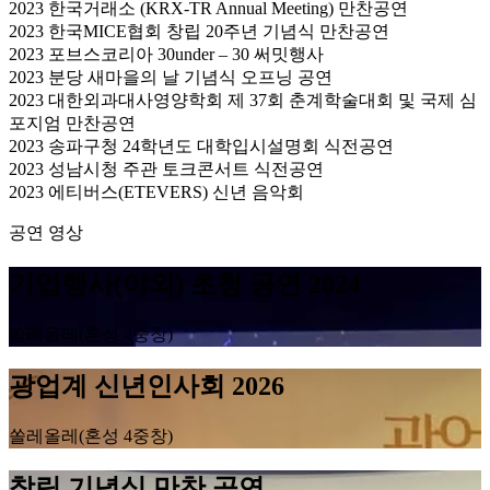
2023 한국거래소 (KRX-TR Annual Meeting) 만찬공연
2023 한국MICE협회 창립 20주년 기념식 만찬공연
2023 포브스코리아 30under – 30 써밋행사
2023 분당 새마을의 날 기념식 오프닝 공연
2023 대한외과대사영양학회 제 37회 춘계학술대회 및 국제 심
포지엄 만찬공연
2023 송파구청 24학년도 대학입시설명회 식전공연
2023 성남시청 주관 토크콘서트 식전공연
2023 에티버스(ETEVERS) 신년 음악회
공연 영상
기업행사(야외) 초청 공연 2024
쏠레올레(혼성 4중창)
광업계 신년인사회 2026
쏠레올레(혼성 4중창)
창립 기념식 만찬 공연