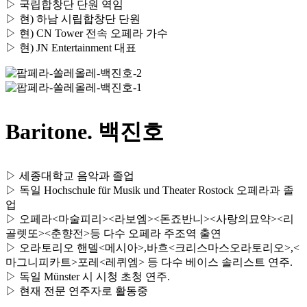
▷ 국립합창단 단원 역임
▷ 현) 하남 시립합창단 단원
▷ 현) CN Tower 전속 오페라 가수
▷ 현) JN Entertainment 대표
Baritone. 백진호
▷ 세종대학교 음악과 졸업
▷ 독일 Hochschule für Musik und Theater Rostock 오페라과 졸
업
▷ 오페라<마술피리><라보엠><돈죠반니><사랑의묘약><리
골렛또><춘향전>등 다수 오페라 주조역 출연
▷ 오라토리오 핸델<메시아>,바흐<크리스마스오라토리오>,<
마그니피카트>포레<레퀴엠> 등 다수 베이스 솔리스트 연주.
▷ 독일 Münster 시 시청 초청 연주.
▷ 현재 전문 연주자로 활동중