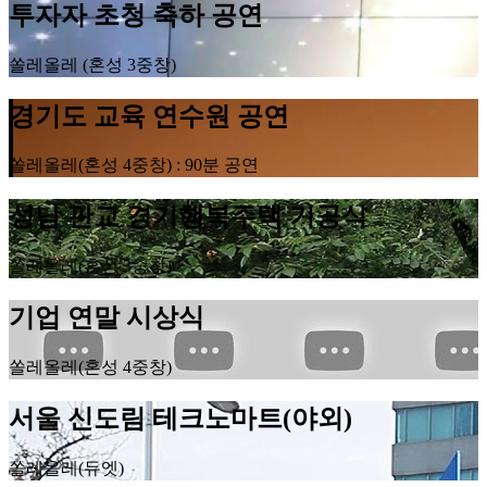
투자자 초청 축하 공연
쏠레올레 (혼성 3중창)
경기도 교육 연수원 공연
쏠레올레(혼성 4중창) : 90분 공연
성남 판교 경기행복주택 기공식
쏠레올레(혼성 3중창)
기업 연말 시상식
쏠레올레(혼성 4중창)
서울 신도림 테크노마트(야외)
쏠레올레(듀엣)