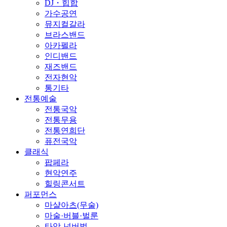
DJ・힙합
가수공연
뮤지컬갈라
브라스밴드
아카펠라
인디밴드
재즈밴드
전자현악
통기타
전통예술
전통국악
전통무용
전통연희단
퓨전국악
클래식
팝페라
현악연주
힐링콘서트
퍼포먼스
마샬아츠(무술)
마술·버블·벌룬
타악-넌버벌