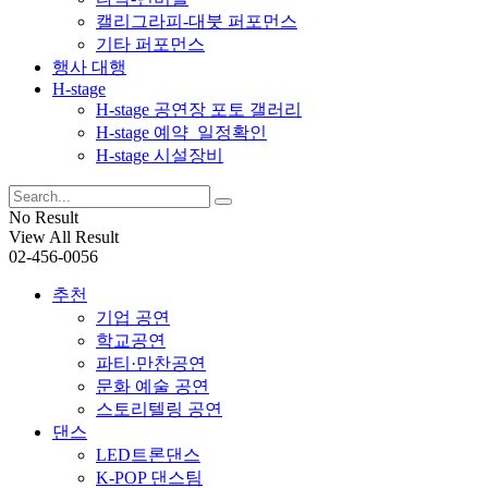
캘리그라피-대붓 퍼포먼스
기타 퍼포먼스
행사 대행
H-stage
H-stage 공연장 포토 갤러리
H-stage 예약_일정확인
H-stage 시설장비
No Result
View All Result
02-456-0056
추천
기업 공연
학교공연
파티·만찬공연
문화 예술 공연
스토리텔링 공연
댄스
LED트론댄스
K-POP 댄스팀